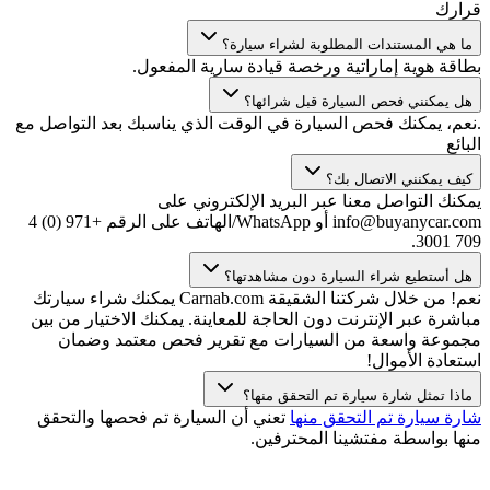
قرارك
ما هي المستندات المطلوبة لشراء سيارة؟
بطاقة هوية إماراتية ورخصة قيادة سارية المفعول.
هل يمكنني فحص السيارة قبل شرائها؟
.نعم، يمكنك فحص السيارة في الوقت الذي يناسبك بعد التواصل مع
البائع
كيف يمكنني الاتصال بك؟
يمكنك التواصل معنا عبر البريد الإلكتروني على
info@buyanycar.com أو WhatsApp/الهاتف على الرقم +971 (0) 4
709 3001.
هل أستطيع شراء السيارة دون مشاهدتها؟
نعم! من خلال شركتنا الشقيقة Carnab.com يمكنك شراء سيارتك
مباشرة عبر الإنترنت دون الحاجة للمعاينة. يمكنك الاختيار من بين
مجموعة واسعة من السيارات مع تقرير فحص معتمد وضمان
استعادة الأموال!
ماذا تمثل شارة سيارة تم التحقق منها؟
شارة سيارة تم التحقق منها
تعني أن السيارة تم فحصها والتحقق
منها بواسطة مفتشينا المحترفين.