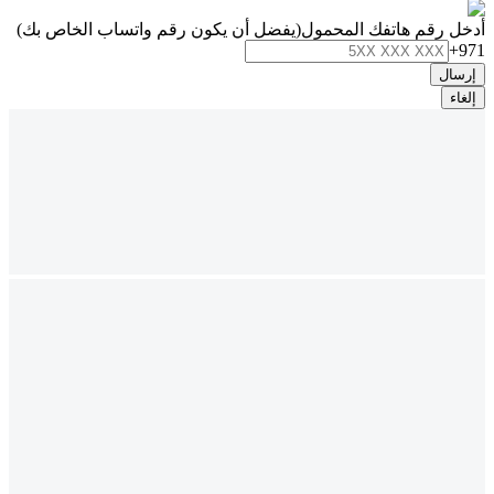
أدخل رقم هاتفك المحمول
(يفضل أن يكون رقم واتساب الخاص بك)
+971
إرسال
إلغاء