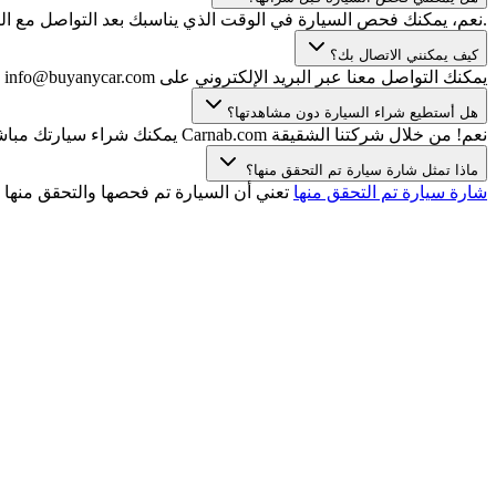
.نعم، يمكنك فحص السيارة في الوقت الذي يناسبك بعد التواصل مع الب
كيف يمكنني الاتصال بك؟
يمكنك التواصل معنا عبر البريد الإلكتروني على info@buyanycar.com أو WhatsApp/الهاتف على الرقم +971 (0) 4 709 3001.
هل أستطيع شراء السيارة دون مشاهدتها؟
نعم! من خلال شركتنا الشقيقة Carnab.com يمكنك شراء سيارتك مباشرة عبر الإنترنت دون الحاجة للمعاينة. يمكنك الاختيار من بين مجموعة واسعة من السيارات مع تقرير فحص معتمد وضمان استعادة الأموال!
ماذا تمثل شارة سيارة تم التحقق منها؟
شارة سيارة تم التحقق منها
تعني أن السيارة تم فحصها والتحقق منها 