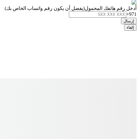
أدخل رقم هاتفك المحمول
(يفضل أن يكون رقم واتساب الخاص بك)
+971
إرسال
إلغاء