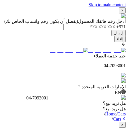
Skip to main content
×
أدخل رقم هاتفك المحمول
(يفضل أن يكون رقم واتساب الخاص بك)
+971
إرسال
إلغاء
خط خدمة العملاء
04-7093001
الإمارات العربية المتحدة
EN
04-7093001
هل تريد بيع؟
هل تريد بيع؟
/
Home
/
Cars
/
Cars
×