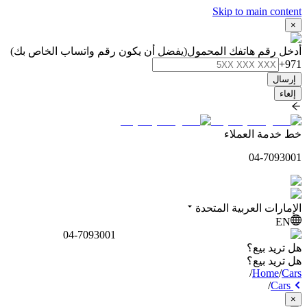
Skip to main content
×
أدخل رقم هاتفك المحمول
(يفضل أن يكون رقم واتساب الخاص بك)
+971
إرسال
إلغاء
خط خدمة العملاء
04-7093001
الإمارات العربية المتحدة
EN
04-7093001
هل تريد بيع؟
هل تريد بيع؟
/
Home
/
Cars
/
Cars
×