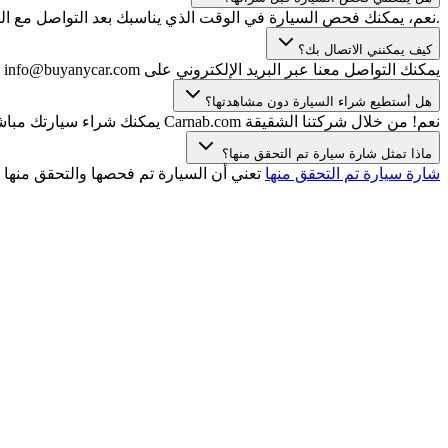
.نعم، يمكنك فحص السيارة في الوقت الذي يناسبك بعد التواصل مع الب
كيف يمكنني الاتصال بك؟
يمكنك التواصل معنا عبر البريد الإلكتروني على info@buyanycar.com أو WhatsApp/الهاتف على الرقم +971 (0) 4 709 3001.
هل أستطيع شراء السيارة دون مشاهدتها؟
نعم! من خلال شركتنا الشقيقة Carnab.com يمكنك شراء سيارتك مباشرة عبر الإنترنت دون الحاجة للمعاينة. يمكنك الاختيار من بين مجموعة واسعة من السيارات مع تقرير فحص معتمد وضمان استعادة الأموال!
ماذا تمثل شارة سيارة تم التحقق منها؟
شارة سيارة تم التحقق منها
تعني أن السيارة تم فحصها والتحقق منها 