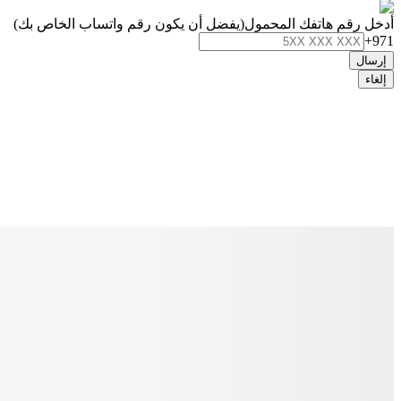
أدخل رقم هاتفك المحمول
(يفضل أن يكون رقم واتساب الخاص بك)
+971
إرسال
إلغاء