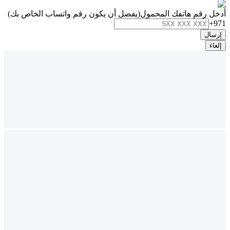
أدخل رقم هاتفك المحمول
(يفضل أن يكون رقم واتساب الخاص بك)
+971
إرسال
إلغاء