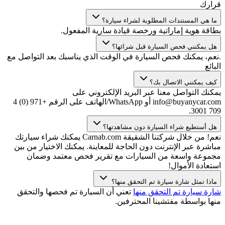
قرارك
ما هي المستندات المطلوبة لشراء سيارة؟
بطاقة هوية إماراتية ورخصة قيادة سارية المفعول.
هل يمكنني فحص السيارة قبل شرائها؟
.نعم، يمكنك فحص السيارة في الوقت الذي يناسبك بعد التواصل مع
البائع
كيف يمكنني الاتصال بك؟
يمكنك التواصل معنا عبر البريد الإلكتروني على
info@buyanycar.com أو WhatsApp/الهاتف على الرقم +971 (0) 4
709 3001.
هل أستطيع شراء السيارة دون مشاهدتها؟
نعم! من خلال شركتنا الشقيقة Carnab.com يمكنك شراء سيارتك
مباشرة عبر الإنترنت دون الحاجة للمعاينة. يمكنك الاختيار من بين
مجموعة واسعة من السيارات مع تقرير فحص معتمد وضمان
استعادة الأموال!
ماذا تمثل شارة سيارة تم التحقق منها؟
شارة سيارة تم التحقق منها
تعني أن السيارة تم فحصها والتحقق
منها بواسطة مفتشينا المحترفين.