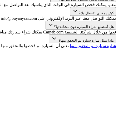
.نعم، يمكنك فحص السيارة في الوقت الذي يناسبك بعد التواصل مع الب
كيف يمكنني الاتصال بك؟
يمكنك التواصل معنا عبر البريد الإلكتروني على info@buyanycar.com أو WhatsApp/الهاتف على الرقم +971 (0) 4 709 3001.
هل أستطيع شراء السيارة دون مشاهدتها؟
نعم! من خلال شركتنا الشقيقة Carnab.com يمكنك شراء سيارتك مباشرة عبر الإنترنت دون الحاجة للمعاينة. يمكنك الاختيار من بين مجموعة واسعة من السيارات مع تقرير فحص معتمد وضمان استعادة الأموال!
ماذا تمثل شارة سيارة تم التحقق منها؟
شارة سيارة تم التحقق منها
تعني أن السيارة تم فحصها والتحقق منها 