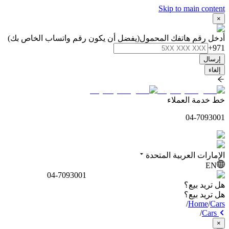
Skip to main content
×
أدخل رقم هاتفك المحمول
(يفضل أن يكون رقم واتساب الخاص بك)
+971
إرسال
إلغاء
خط خدمة العملاء
04-7093001
الإمارات العربية المتحدة
EN
04-7093001
هل تريد بيع؟
هل تريد بيع؟
/
Home
/
Cars
/
Cars
×