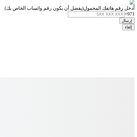
أدخل رقم هاتفك المحمول
(يفضل أن يكون رقم واتساب الخاص بك)
+971
إرسال
إلغاء