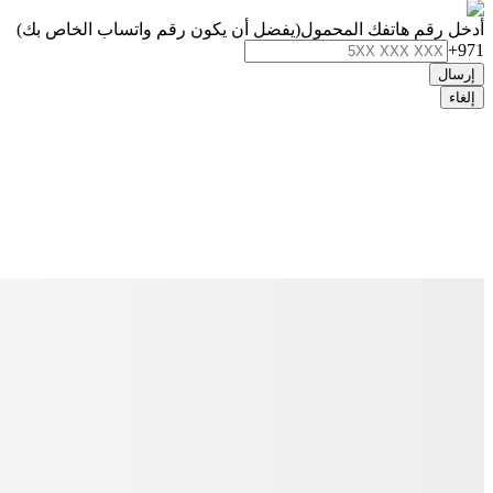
أدخل رقم هاتفك المحمول
(يفضل أن يكون رقم واتساب الخاص بك)
+971
إرسال
إلغاء