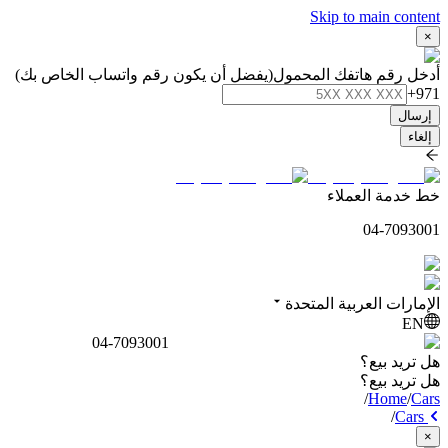
Skip to main content
×
أدخل رقم هاتفك المحمول
(يفضل أن يكون رقم واتساب الخاص بك)
+971
إرسال
إلغاء
خط خدمة العملاء
04-7093001
الإمارات العربية المتحدة
EN
04-7093001
هل تريد بيع؟
هل تريد بيع؟
/
Home
/
Cars
/
Cars
×