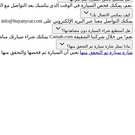
.نعم، يمكنك فحص السيارة في الوقت الذي يناسبك بعد التواصل مع الب
كيف يمكنني الاتصال بك؟
يمكنك التواصل معنا عبر البريد الإلكتروني على info@buyanycar.com أو WhatsApp/الهاتف على الرقم +971 (0) 4 709 3001.
هل أستطيع شراء السيارة دون مشاهدتها؟
نعم! من خلال شركتنا الشقيقة Carnab.com يمكنك شراء سيارتك مباشرة عبر الإنترنت دون الحاجة للمعاينة. يمكنك الاختيار من بين مجموعة واسعة من السيارات مع تقرير فحص معتمد وضمان استعادة الأموال!
ماذا تمثل شارة سيارة تم التحقق منها؟
شارة سيارة تم التحقق منها
تعني أن السيارة تم فحصها والتحقق منها 