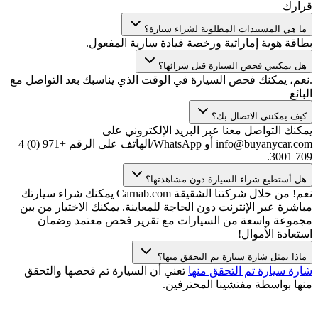
قرارك
ما هي المستندات المطلوبة لشراء سيارة؟
بطاقة هوية إماراتية ورخصة قيادة سارية المفعول.
هل يمكنني فحص السيارة قبل شرائها؟
.نعم، يمكنك فحص السيارة في الوقت الذي يناسبك بعد التواصل مع
البائع
كيف يمكنني الاتصال بك؟
يمكنك التواصل معنا عبر البريد الإلكتروني على
info@buyanycar.com أو WhatsApp/الهاتف على الرقم +971 (0) 4
709 3001.
هل أستطيع شراء السيارة دون مشاهدتها؟
نعم! من خلال شركتنا الشقيقة Carnab.com يمكنك شراء سيارتك
مباشرة عبر الإنترنت دون الحاجة للمعاينة. يمكنك الاختيار من بين
مجموعة واسعة من السيارات مع تقرير فحص معتمد وضمان
استعادة الأموال!
ماذا تمثل شارة سيارة تم التحقق منها؟
شارة سيارة تم التحقق منها
تعني أن السيارة تم فحصها والتحقق
منها بواسطة مفتشينا المحترفين.