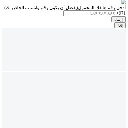
أدخل رقم هاتفك المحمول
(يفضل أن يكون رقم واتساب الخاص بك)
+971
إرسال
إلغاء