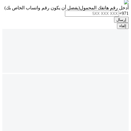
أدخل رقم هاتفك المحمول
(يفضل أن يكون رقم واتساب الخاص بك)
+971
إرسال
إلغاء