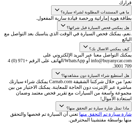
قرارك
ما هي المستندات المطلوبة لشراء سيارة؟
بطاقة هوية إماراتية ورخصة قيادة سارية المفعول.
هل يمكنني فحص السيارة قبل شرائها؟
.نعم، يمكنك فحص السيارة في الوقت الذي يناسبك بعد التواصل مع
البائع
كيف يمكنني الاتصال بك؟
يمكنك التواصل معنا عبر البريد الإلكتروني على
info@buyanycar.com أو WhatsApp/الهاتف على الرقم +971 (0) 4
709 3001.
هل أستطيع شراء السيارة دون مشاهدتها؟
نعم! من خلال شركتنا الشقيقة Carnab.com يمكنك شراء سيارتك
مباشرة عبر الإنترنت دون الحاجة للمعاينة. يمكنك الاختيار من بين
مجموعة واسعة من السيارات مع تقرير فحص معتمد وضمان
استعادة الأموال!
ماذا تمثل شارة سيارة تم التحقق منها؟
شارة سيارة تم التحقق منها
تعني أن السيارة تم فحصها والتحقق
منها بواسطة مفتشينا المحترفين.